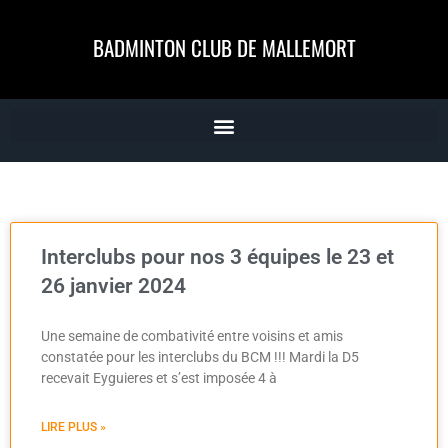
BADMINTON CLUB DE MALLEMORT
Interclubs pour nos 3 équipes le 23 et
26 janvier 2024
Une semaine de combativité entre voisins et amis
constatée pour les interclubs du BCM !!! Mardi la D5
recevait Eyguieres et s’est imposée 4 à
LIRE PLUS »