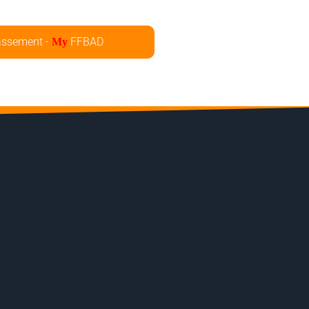
assement -
FFBAD
My