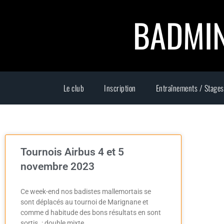
BADMIN
Le club
Inscription
Entraînements / Stages
Tournois Airbus 4 et 5
novembre 2023
Ce week-end nos badistes mallemortais se
sont déplacés au tournoi de Marignane et
comme d habitude des bons résultats en sont
sortis. : double mixte